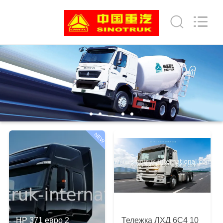
SINOTRUK
INTERNATIONAL
CO.,
LTD..
All
Rights
Reserved.
ДОМОЙ
ПРОДУКТЫ
О
НАС
NEW
ЭКСКУРСИЯ
ПО
ЗАВОДУ
HP 371 евро 2
Тележка ЛХД 6С4 10