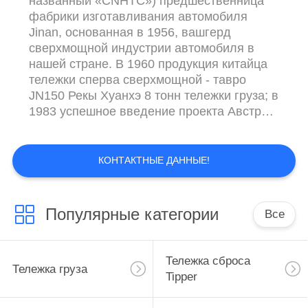
названный «CNHTC») предшественница
фабрики изготавливания автомобиля
Jinan, основанная в 1956, вашгерд
сверхмощной индустрии автомобиля в
нашей стране. В 1960 продукция китайца
тележки сперва сверхмощной - тавро
JN150 Рекы Хуанхэ 8 тонн тележки груза; в
1983 успешное введение проекта Австрии
STEYR, первое всестороннее введение
международной технологии
изготавливания тяжелого
КОНТАКТНЫЕ ДАННЫЕ!
предпринимательства автомобиля. В годе
2001, CNHTC установленного после
реформы и restructuring, после 10 лет
Популярные категории
Все
развития, было отечественной и чужой
известн...
Тележка сброса
Тележка груза
Tipper