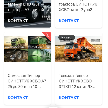
КОНТРОЛЬ
тележки LHD 6X4
трактора СИНОТРУК
КАЧЕСТВА
трактора A7 с силой
ХОВО катит Эуро2
помог
336 ХП
КОНТАКТ
КОНТАКТ
гидровлическому
ЗЗ4257С3241В
СВЯЖИТЕСЬ
управлению рулем
С
HOT
НАМИ
ЗАПРОСИТЕ
ЦИТАТУ
Самосвал Типпер
Тележка Типпер
КАРТА
СИНОТРУК ХОВО А7
СИНОТРУК ХОВО
САЙТА
25 до 30 тонн 10
371ХП 12 катит ЛХД
колес РХД для
31 тонна 20-30КБМ
КОНТАКТ
КОНТАКТ
минировать
ЗЗ3317Н3567В
ПОЛИТИКА
ЗЗ3257Н3847Н1