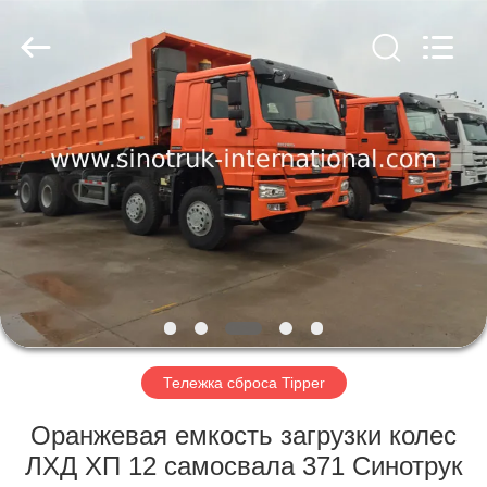
SINOTRUK
INTERNATIONAL
CO.,
LTD..
All
Rights
Reserved.
ДОМОЙ
ПРОДУКТЫ
О
НАС
ЭКСКУРСИЯ
ПО
Тележка сброса Tipper
ЗАВОДУ
Оранжевая емкость загрузки колес
ЛХД ХП 12 самосвала 371 Синотрук