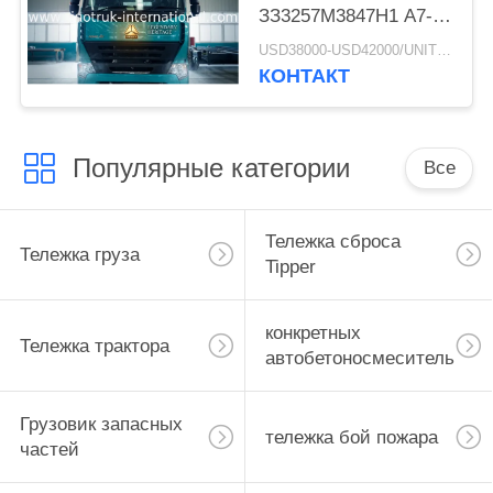
ЗЗ3257М3847Н1 А7- п
Типпер минирования
USD38000-USD42000/UNIT)negotiation MOQ:1 ЕДИНИЦА
РХД СИНОТРУК
КОНТАКТ
ХОВО А7
Популярные категории
Все
Тележка сброса
Тележка груза
Tipper
конкретных
Тележка трактора
автобетоносмеситель
Грузовик запасных
тележка бой пожара
частей