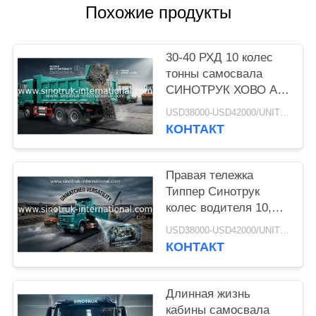
КОНФИДЕНЦИАЛЬНОСТИ
Похожие продукты
30-40 РХД 10 колес
тонны самосвала
СИНОТРУК ХОВО А7
Типпер для
USD38000-USD42000/UNIT)negotiation MOQ:1 ЕДИНИЦА
конструкции
КОНТАКТ
Правая тележка
Типпер Синотрук
колес водителя 10,
сверхмощный
USD38000-USD42000/UNIT)negotiation MOQ:1 ЕДИНИЦА
самосвал
КОНТАКТ
Длинная жизнь
кабины самосвала