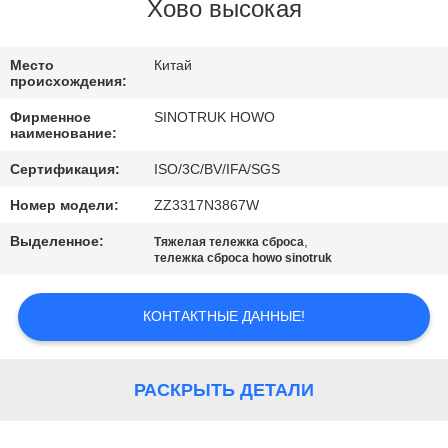
КОНТРОЛЬ
Хово высокая
КАЧЕСТВА
Место
Китай
происхождения:
СВЯЖИТЕСЬ
Фирменное
SINOTRUK HOWO
С
наименование:
НАМИ
Сертификация:
ISO/3C/BV/IFA/SGS
Номер модели:
ZZ3317N3867W
ЗАПРОСИТЕ
Выделенное:
,
Тяжелая тележка сброса
ЦИТАТУ
тележка сброса howo sinotruk
КОНТАКТНЫЕ ДАННЫЕ!
КАРТА
САЙТА
РАСКРЫТЬ ДЕТАЛИ
ПОЛИТИКА