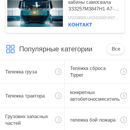
кабины самосвала
ЗЗ3257М3847Н1 А7- п
Типпер минирования
USD38000-USD42000/UNIT)negotiation MOQ:1 ЕДИНИЦА
РХД СИНОТРУК
КОНТАКТ
ХОВО А7
Популярные категории
Все
Тележка сброса
Тележка груза
Tipper
конкретных
Тележка трактора
автобетоносмеситель
Грузовик запасных
тележка бой пожара
частей