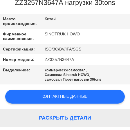
КОНТРОЛЬ
ZZ3257N3647A нагрузки 30tons
КАЧЕСТВА
Место
Китай
происхождения:
СВЯЖИТЕСЬ
Фирменное
SINOTRUK HOWO
С
наименование:
НАМИ
Сертификация:
ISO/3C/BV/IFA/SGS
Номер модели:
ZZ3257N3647A
ЗАПРОСИТЕ
Выделенное:
,
коммерчески самосвал
,
ЦИТАТУ
Самосвал Sinotruk HOWO
самосвал Tipper нагрузки 30tons
КАРТА
КОНТАКТНЫЕ ДАННЫЕ!
САЙТА
РАСКРЫТЬ ДЕТАЛИ
ПОЛИТИКА