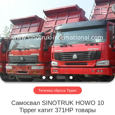
SINOTRUK
INTERNATIONAL
CO.,
LTD..
All
Rights
Reserved.
ДОМОЙ
ПРОДУКТЫ
О
НАС
ЭКСКУРСИЯ
ПО
Тележка сброса Tipper
ЗАВОДУ
Самосвал SINOTRUK HOWO 10
Tipper катит 371HP товары