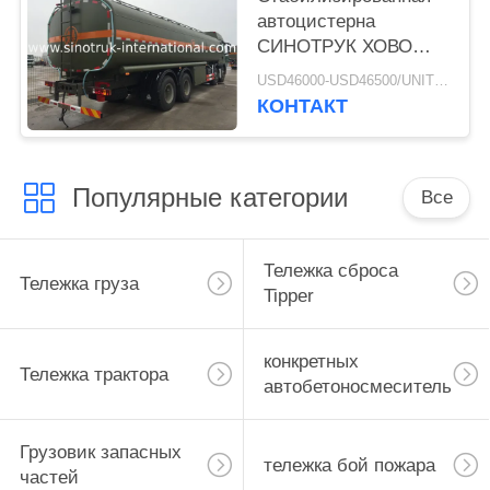
автоцистерна
СИНОТРУК ХОВО
топлива 30 до 40 тонн
USD46000-USD46500/UNIT)negotiation MOQ:1 ЕДИНИЦА
для транспорта 8С4
КОНТАКТ
РХД масла
Популярные категории
Все
Тележка сброса
Тележка груза
Tipper
конкретных
Тележка трактора
автобетоносмеситель
Грузовик запасных
тележка бой пожара
частей