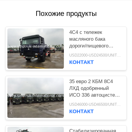
КОНФИДЕНЦИАЛЬНОСТИ
Похожие продукты
4С4 с тележек
масляного бака
дороги/пищевого
масла перехода
USD22000-USD24500/UNIT)negotiation MOQ:1 ЕДИНИЦА
тележки муфты
КОНТАКТ
гидравлически
35 евро 2 КБМ 8С4
ЛХД одобренный
ИСО 336 автоцистерн
бензина хранения
USD46000-USD46500/UNIT)negotiation MOQ:1 ЕДИНИЦА
сырой нефти ХП
КОНТАКТ
Стабилизированная