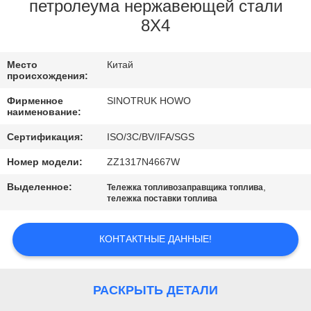
КОНТРОЛЬ
петролеума нержавеющей стали
8X4
КАЧЕСТВА
Место
Китай
СВЯЖИТЕСЬ
происхождения:
С
Фирменное
SINOTRUK HOWO
наименование:
НАМИ
Сертификация:
ISO/3C/BV/IFA/SGS
ЗАПРОСИТЕ
Номер модели:
ZZ1317N4667W
ЦИТАТУ
Выделенное:
,
Тележка топливозаправщика топлива
тележка поставки топлива
КАРТА
КОНТАКТНЫЕ ДАННЫЕ!
САЙТА
РАСКРЫТЬ ДЕТАЛИ
ПОЛИТИКА