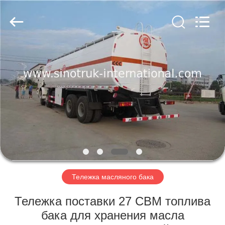
SINOTRUK
INTERNATIONAL
CO.,
LTD..
All
Rights
Reserved.
ДОМОЙ
ПРОДУКТЫ
О
НАС
ЭКСКУРСИЯ
ПО
Тележка масляного бака
ЗАВОДУ
Тележка поставки 27 CBM топлива
бака для хранения масла