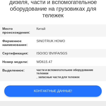
КОНТРОЛЬ
дизеля, части и вспомогательное
оборудование на грузовиках для
КАЧЕСТВА
тележек
СВЯЖИТЕСЬ
Место
Китай
С
происхождения:
НАМИ
Фирменное
SINOTRUK HOWO
наименование:
ЗАПРОСИТЕ
Сертификация:
ISO/3C/ BV/IFA/SGS
ЦИТАТУ
Номер модели:
WD615.47
Выделенное:
части и вспомогательное оборудование
тележки
КАРТА
,
запасные части для тележек
САЙТА
КОНТАКТНЫЕ ДАННЫЕ!
ПОЛИТИКА