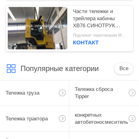
Части тележки и
трейлера кабины
ХВ76 СИНОТРУК
ХОВО с одиночной
Подлежит переговорам MOQ:1 ЕДИНИЦА
койкой А/К
КОНТАКТ
Популярные категории
Все
Тележка сброса
Тележка груза
Tipper
конкретных
Тележка трактора
автобетоносмеситель