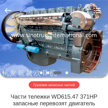
SINOTRUK
INTERNATIONAL
CO.,
LTD..
All
Rights
Reserved.
ДОМОЙ
ПРОДУКТЫ
О
НАС
ЭКСКУРСИЯ
ПО
Грузовик запасных частей
ЗАВОДУ
Части тележки WD615.47 371HP
запасные перевозят двигатель