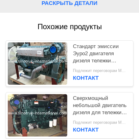
КОНФИДЕНЦИАЛЬНОСТИ
РАСКРЫТЬ ДЕТАЛИ
Похожие продукты
Стандарт эмиссии
Эуро2 двигателя
дизеля тележки
ВД615.47 371ХП
Подлежит переговорам MOQ:1 ЕДИНИЦА
сверхмощный
КОНТАКТ
Сверхмощный
небольшой двигатель
дизеля для тележки,
самого сильного
Подлежит переговорам MOQ:1 ЕДИНИЦА
дизеля двигателя
КОНТАКТ
тележки Семи