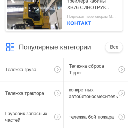
трейлера кабины
ХВ76 СИНОТРУК
ХОВО с одиночной
Подлежит переговорам MOQ:1 ЕДИНИЦА
койкой А/К
КОНТАКТ
Популярные категории
Все
Тележка сброса
Тележка груза
Tipper
конкретных
Тележка трактора
автобетоносмеситель
Грузовик запасных
тележка бой пожара
частей