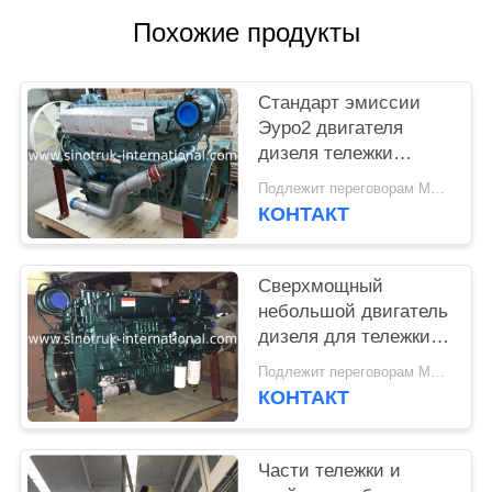
КОНФИДЕНЦИАЛЬНОСТИ
Похожие продукты
Стандарт эмиссии
Эуро2 двигателя
дизеля тележки
ВД615.47 371ХП
Подлежит переговорам MOQ:1 ЕДИНИЦА
сверхмощный
КОНТАКТ
Сверхмощный
небольшой двигатель
дизеля для тележки,
самого сильного
Подлежит переговорам MOQ:1 ЕДИНИЦА
дизеля двигателя
КОНТАКТ
тележки Семи
Части тележки и