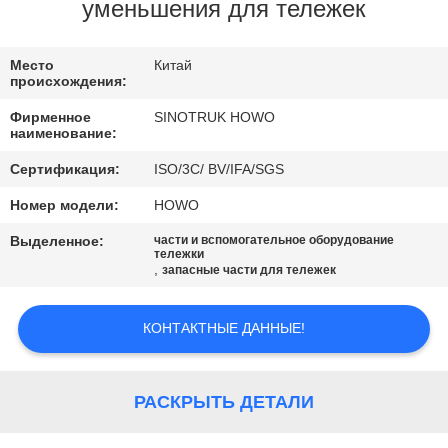
КОНТРОЛЬ
уменьшения для тележек
КАЧЕСТВА
Место
Китай
происхождения:
СВЯЖИТЕСЬ
Фирменное
SINOTRUK HOWO
С
наименование:
НАМИ
Сертификация:
ISO/3C/ BV/IFA/SGS
Номер модели:
HOWO
ЗАПРОСИТЕ
Выделенное:
части и вспомогательное оборудование
тележки
ЦИТАТУ
,
запасные части для тележек
КАРТА
КОНТАКТНЫЕ ДАННЫЕ!
САЙТА
РАСКРЫТЬ ДЕТАЛИ
ПОЛИТИКА