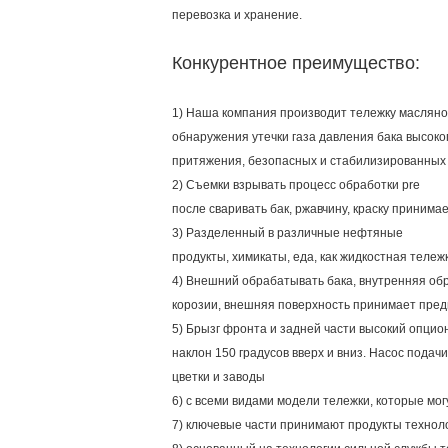
перевозка и хранение.
Конкурентное преимущество:
1) Наша компания производит тележку масляног
обнаружения утечки газа давления бака высоко
притяжения, безопасных и стабилизированных 
2) Съемки взрывать процесс обработки pre
после сваривать бак, ржавчину, краску приним
3) Разделенный в различные нефтяные
продукты, химикаты, еда, как жидкостная теле
4) Внешний обрабатывать бака, внутренняя обра
корозии, внешняя поверхность принимает пред
5) Брызг фронта и задней части высокий опци
наклон 150 градусов вверх и вниз. Насос пода
цветки и заводы
6) с всеми видами модели тележки, которые мо
7) ключевые части принимают продукты технол