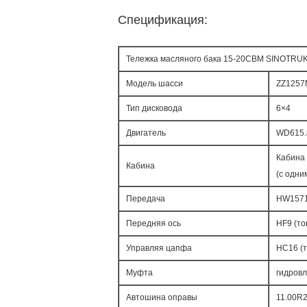
Спецификация:
Тележка масляного бака 15-20CBM SINOTRUK
Модель шасси
ZZ125
Тип дисковода
6×4
Двигатель
WD615.
Кабина
Кабина
(с одни
Передача
HW15710
Передняя ось
HF9 (то
Управляя цапфа
HC16 (
Муфта
гидров
Автошина оправы
11.00R