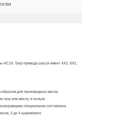
-20CBM
 HC16. Tyep привода шасси имеет 4X2, 6X2,
ым образом для производных масла
 газу или маслу, и пользе
возаправщика специальная составлена
асла, 3 до 4 шарикового