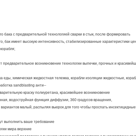
о бака с предварительной технологией сварки в стык, после формировать
го, бак имеет высокую интенсивность, стабилизированные характеристики це
корабля;
ает предварительное возникновение технологии выпечки, прочных и красиве
жка еды, химическая жидкостная тележка, корабли изоляции жидкостные, кора
ботка sandblasting анти--
варительную краску полиуретана, красивейшее возникновение
онная, водоструйная функция диффузии, 360 градусов вращения,
чи вариантов малый, распыляя вьюрок для того чтобы проспать инсектицидны
гут выполнить ваше требование
огии мира верхние