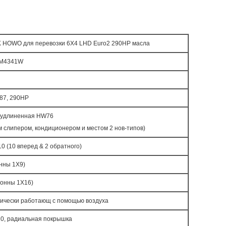
 HOWO для перевозки 6X4 LHD Euro2 290HP масла
7M4341W
87, 290HP
 удлиненная HW76
м слипером, кондиционером и местом 2 нов-типов)
 (10 вперед & 2 обратного)
нны 1X9)
тонны 1X16)
лически работающ с помощью воздуха
20, радиальная покрышка