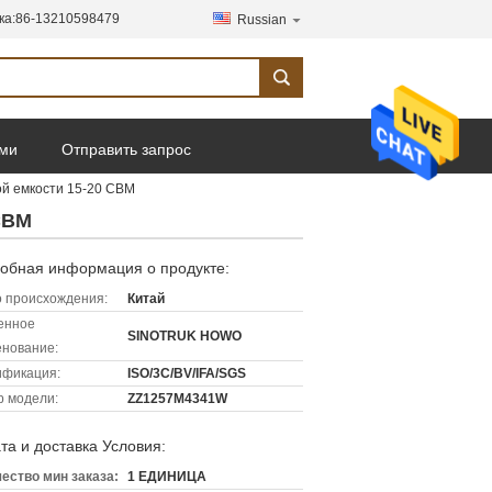
ка:
86-13210598479
Russian
ами
Отправить запрос
ой емкости 15-20 CBM
CBM
обная информация о продукте:
 происхождения:
Китай
енное
SINOTRUK HOWO
нование:
ификация:
ISO/3C/BV/IFA/SGS
 модели:
ZZ1257M4341W
та и доставка Условия:
ество мин заказа:
1 ЕДИНИЦА