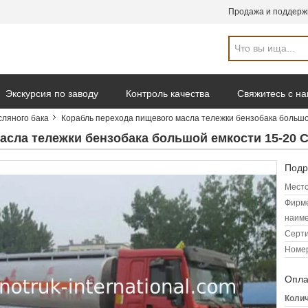
Продажа и поддерж
Экскурсия по заводу
Контроль качества
Свяжитесь с н
сляного бака
Корабль перехода пищевого масла тележки бензобака больш
асла тележки бензобака большой емкости 15-20 
Подр
Место
Фирм
наиме
Серт
Номер
Опла
Колич