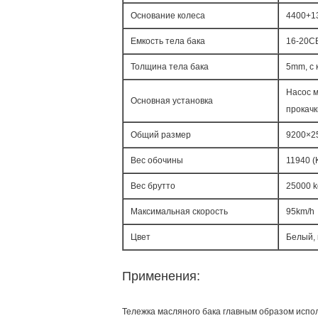
Основание колеса
4400+1
Емкость тела бака
16-20C
Толщина тела бака
5mm, с 
Насос 
Основная установка
прокачк
Общий размер
9200×2
Вес обочины
11940 (
Вес брутто
25000 k
Максимальная скорость
95km/h
Цвет
Белый, 
Применения:
Тележка масляного бака главным образом испо