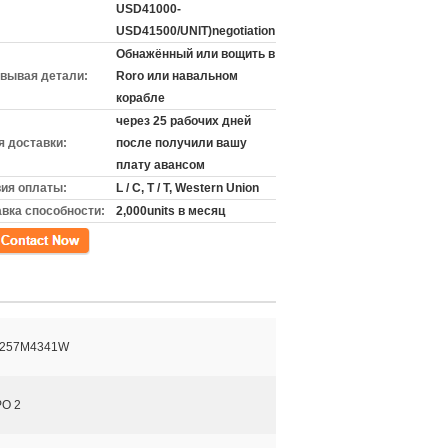
USD41000-
USD41500/UNIT)negotiation
Обнажённый или вощить в
вывая детали:
Roro или навальном
корабле
через 25 рабочих дней
 доставки:
после получили вашу
плату авансом
ия оплаты:
L / C, T / T, Western Union
вка способности:
2,000units в месяц
кт
1257M4341W
О 2