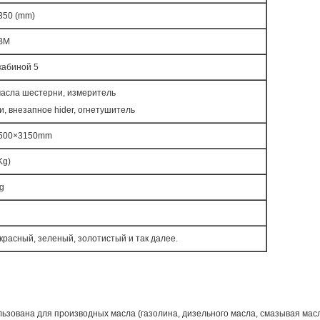
350 (mm)
BM
кабиной 5
масла шестерни, измеритель
и, внезапное hider, огнетушитель
500×3150mm
Kg)
g
красный, зеленый, золотистый и так далее.
льзована для производных масла (газолина, дизельного масла, смазывая мас