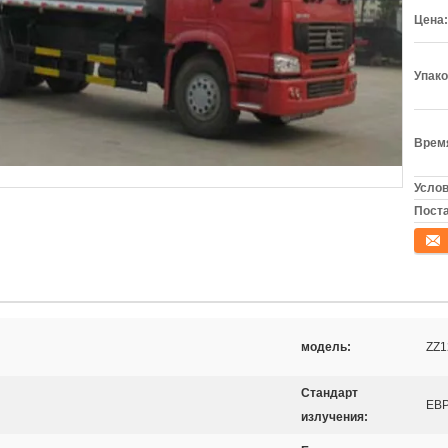
Цена:
Упако
Время
Услов
Поста
конта
модель:
ZZ
Стандарт
ЕВР
излучения: