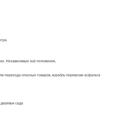
нтра
йших. Независимые sub положения,
бли перехода опасных товаров, корабль перевозки асфальта
е деревья сада