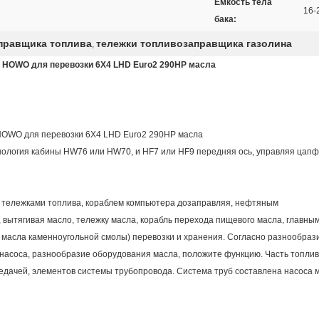
Емкость тела
16
бака:
правщика топлива
тележки топливозаправщика газолина
,
 HOWO для перевозки 6X4 LHD Euro2 290HP масла
HOWO для перевозки 6X4 LHD Euro2 290HP масла
ология кабины HW76 или HW70, и HF7 или HF9 передняя ось, управляя цапфы
тележками топлива, кораблем компьютера дозаправляя, нефтяным
 вытягивая масло, тележку масла, корабль перехода пищевого масла, главн
 масла каменноугольной смолы) перевозки и хранения. Согласно разнообразие
насоса, разнообразие оборудования масла, положите функцию. Часть топли
редачей, элементов системы трубопровода. Система труб составлена насоса м